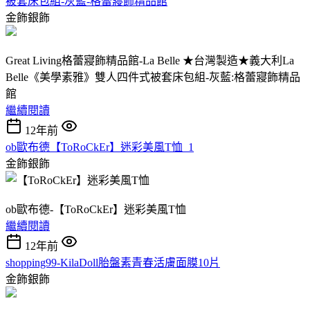
被套床包組-灰藍-格蕾寢飾精品館
金飾銀飾
Great Living格蕾寢飾精品館-La Belle ★台灣製造★義大利La
Belle《美學素雅》雙人四件式被套床包組-灰藍:格蕾寢飾精品
館
繼續閱讀
12年前
ob歐布德【ToRoCkEr】迷彩美風T恤_1
金飾銀飾
ob歐布德-【ToRoCkEr】迷彩美風T恤
繼續閱讀
12年前
shopping99-KilaDoll胎盤素青春活膚面膜10片
金飾銀飾