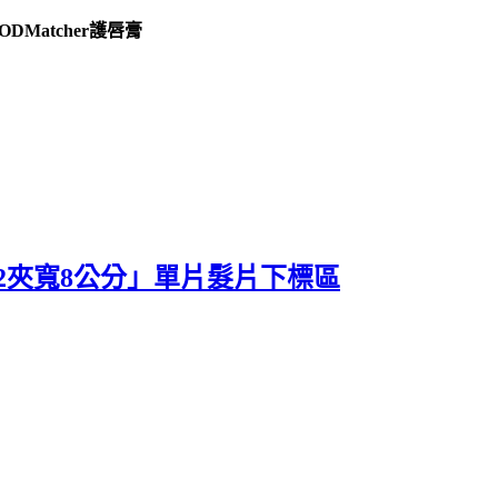
ODMatcher護唇膏
吋2夾寬8公分」單片髮片下標區