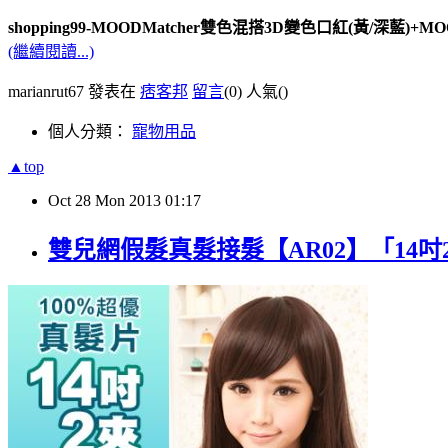
shopping99-MOODMatcher雙色混搭3D變色口紅(黃/深藍)+MO
(繼續閱讀...)
marianrut67 發表在
痞客邦
留言
(0)
人氣(
)
個人分類：
寵物用品
▲top
Oct
28
Mon
2013
01:17
雙兒網假髮真髮接髮【AR02】「14