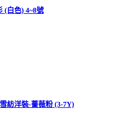
白色) 4~8號
擺雪紡洋裝-薔薇粉 (3-7Y)