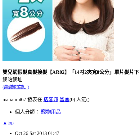
雙兒網假髮真髮接髮【AR02】「14吋2夾寬8公分」單片髮片
網站網址
(繼續閱讀...)
marianrut67 發表在
痞客邦
留言
(0)
人氣(
)
個人分類：
寵物用品
▲top
Oct
26
Sat
2013
01:47