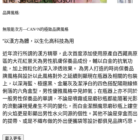
品牌風格:
無限能次方—
CAN^N
的極致品牌風格
“以漢方為體，以生化高科技為用
近年流行所謂的漢方精華，此次首度添加使用原產自西藏高原
區的大花紅景天為男性肌膚保養品成份，輔以白金的抗氧功
能，加上微粒化的深入滲透效果。 為男人打造的時尚保養品
牌風格與設計以此風格對外之延續則顯現在瓶器及相關的包裝
上，以深海藍、極邃黑、金屬灰及潔淨白的四色搭配陽剛線條
俐落的六角盒型，男性優雅風格中見帥氣；在瓶器上亦不同於
一般男性保養品的單調，不論是噴霧或是磨砂瓶都能隨著光影
的流動讓視覺產生不同的變化，而白金潔顏魔思磨砂瓶上鏤空
的火焰更是彰顯出男性水火同源的個性。其他不論是穿盒而出
的提帶、或是不織布做的外出便攜袋等設計都俱見品牌巧思。
載入更多