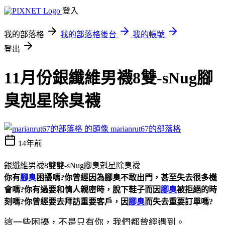
登入
我的部落格
我的部落格後台
我的帳號
登出
11月份銀纖維男襪8雙-sNug腳
臭剋星除臭襪
marianrut67的部落格
14年前
銀纖維男襪8雙雙-sNug腳臭剋星除臭襪
你有
腳臭
困擾嗎?你曾經因為腳臭不敢出門，甚至失去很多機
會嗎?你有過要和情人親密時，脫下鞋子而因
腳臭
被拒絕的時
刻嗎?你曾經要去拜訪重要客戶，因
腳臭
而失去重要訂單嗎?
這一些困擾，不是只有你，我們都曾經遇到。