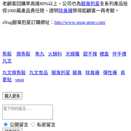
老顧客回購率高達80%以上，公司也為
腳臭剋星
全系列產品投
保1000萬產品責任險，證明
除臭襪
禁得起顧客一再考驗。
sNug腳臭剋星訂購網址：
http://www.snug-store.com/
魚鬆
旗魚鬆
魚丸
火鍋料
天婦羅
甜不辣
禮盒
伴手禮
丸文
丸文旗魚鬆
丸文食品
腳臭剋星
腳臭
除臭襪
彈性襪
易
夏貼
snug
載入更多
公開留言
私密留言