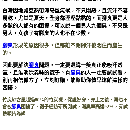
台灣因地處亞熱帶海島型氣候，不只悶熱，且流汗不容
易乾，尤其是夏天，全身都溼溼黏黏的，而腳臭更是大
多數的人都有的困擾，可以說十個男人九個臭，不只是
男人，女孩子有腳臭的人也不在少數。
腳臭
形成的原因很多，但都離不開腳汗被悶住而產生
的。
因此要解決
腳臭
問題，一定要選購一雙真正能吸汗透
氣，且能消除異味的襪子。有
腳臭
的人一定要試試看，
別再相信偏方了，立刻訂購，能幫助你儘早遠離這樣的
困擾。
竹炭紗含量超過80%的竹炭襪，保證好穿，穿上之後，再也不
會被
腳臭
困擾了，襪子經紡研所測試，消臭率高達92%，有試
驗報告為證