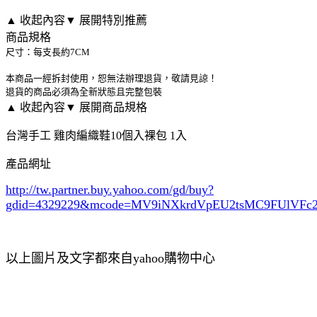
▲ 收起內容
▼ 展開特別推薦
商品規格
尺寸：每支長約7CM
本商品一經拆封使用，恕無法辦理退貨，敬請見諒！
退貨的商品必須為全新狀態且完整包裝
▲ 收起內容
▼ 展開商品規格
台灣手工 雞肉編織鞋10個入裸包 1入
產品網址
http://tw.partner.buy.yahoo.com/gd/buy?
gdid=4329229
&mcode=MV9iNXkrdVpEU2tsMC9FUlVF
以上圖片及文字都來自yahoo購物中心