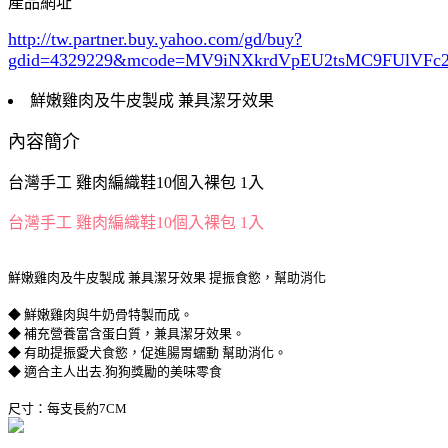
產品網址
http://tw.partner.buy.yahoo.com/gd/buy?
gdid=4329229
&mcode=MV9iNXkrdVpEU2tsMC9FUlVF
鮮嫩雞肉及牛皮製成 兼具潔牙效果
內容簡介
台灣手工 雞肉編織鞋10個入裸包 1入
台灣手工 雞肉編織鞋10個入裸包 1入
鮮嫩雞肉及牛皮製成 兼具潔牙效果 提振食慾，幫助消化
◆ 鮮嫩雞肉與牛奶骨特製而成。
◆ 補充營養富含蛋白質，兼具潔牙效果。
◆ 有助提振愛犬食慾，促進腸胃蠕動 幫助消化。
◆ 適合主人出去.狗狗獎勵的美味零食
尺寸：每支長約7CM