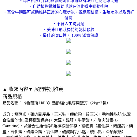
‧每日餵食可作用於貓的消化系統以解決並控制毛球問題
‧自然植物纖維幫助毛球在消化道中蠕動排除
‧富含牛磺酸可幫助維持正常的心臟功能、視網膜結構、生殖功能以及良好
發育
‧不含人工防腐劑
‧美味且形狀獨特的乾料顆粒
‧最佳的嗜口性， 100% 滿意保證
▲ 收起內容
▼ 展開特別推薦
商品規格
產品名稱：《希爾斯 Hill’s》熟齡貓化毛專用配方（2kg*2包）
成分：發酵米，雞肉副產品，玉米麩，纖維粉，碎玉米，動物性脂肪(以混
合性維他命E及檸檬酸保存)，大豆，雞肝，牛磺酸，左旋肉酸素(L-
Carnitine)，以混合性維他命E及檸檬酸保存，礦物質（氯化鉀，硫酸鈣，碘
鹽，氧化鐵，硫酸亞鐵，氧化鋅，硫酸銅氧化錳，碘化鈣，亞硒酸鈉）