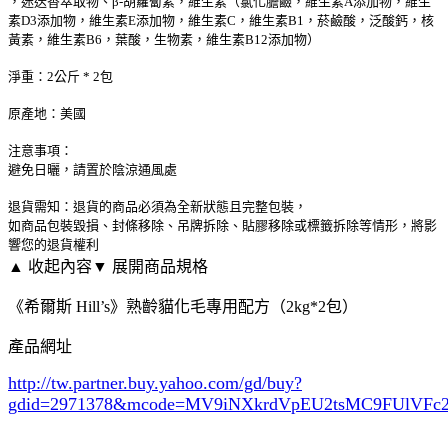
，迷迭香萃取物、β-胡蘿蔔素，維生素（氯化膽鹼，維生素A添加物，維生
素D3添加物，維生素E添加物，維生素C，維生素B1，菸鹼酸，泛酸鈣，核
黃素，維生素B6，葉酸，生物素，維生素B12添加物）
淨重：2公斤 * 2包
原產地：美國
注意事項：
避免日曬，請置於陰涼通風處
退貨需知：退貨的商品必須為全新狀態且完整包裝，
如商品包裝毀損、封條移除、吊牌拆除、貼膠移除或標籤拆除等情形，將影
響您的退貨權利
▲ 收起內容
▼ 展開商品規格
《希爾斯 Hill’s》熟齡貓化毛專用配方（2kg*2包）
產品網址
http://tw.partner.buy.yahoo.com/gd/buy?
gdid=2971378
&mcode=MV9iNXkrdVpEU2tsMC9FUlVF