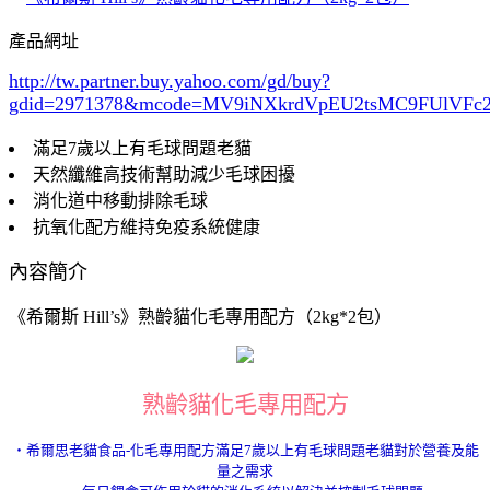
產品網址
http://tw.partner.buy.yahoo.com/gd/buy?
gdid=2971378
&mcode=MV9iNXkrdVpEU2tsMC9FUlVF
滿足7歲以上有毛球問題老貓
天然纖維高技術幫助減少毛球困擾
消化道中移動排除毛球
抗氧化配方維持免疫系統健康
內容簡介
《希爾斯 Hill’s》熟齡貓化毛專用配方（2kg*2包）
熟齡貓化毛專用配方
‧希爾思老貓食品-化毛專用配方滿足7歲以上有毛球問題老貓對於營養及能
量之需求