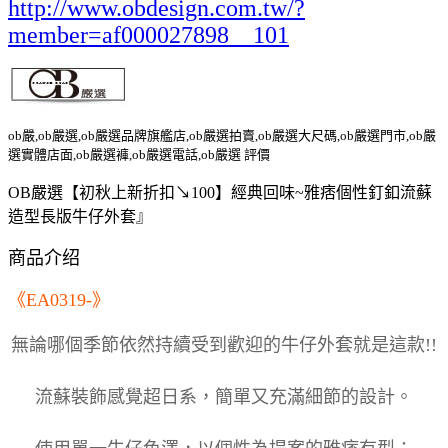
http://www.obdesign.com.tw/?
member=af000027898__101
ob嚴,ob嚴選,ob嚴選品牌旗艦店,ob嚴選拍賣,ob嚴選大尺碼,ob嚴選門市,ob嚴
選實體店面,ob嚴選褲,ob嚴選電話,ob嚴選 評價
OB嚴選【初秋上新折扣↘100】經典回味~雅痞個性釘釦流蘇
造型長版牛仔外套』
商品介绍
《EA0319-》
無論哪個季節依然持續受到歡迎的牛仔外套就是這款!!
流蘇裝飾感覺超日系，簡單又充滿細節的設計。