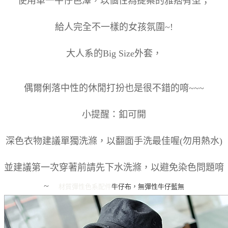
使用單一牛仔色澤，以個性為提案的雅痞有型；
給人完全不一樣的女孩氛圍~!
大人系的Big Size外套，
偶爾俐落中性的休閒打扮也是很不錯的唷~~~
小提醒：釦可開
深色衣物建議單獨洗滌，以翻面手洗最佳喔(勿用熱水)
並建議第一次穿著前請先下水洗滌，以避免染色問題唷
~
材質彈性
色系
配件
牛仔布，無彈性
牛仔藍
無