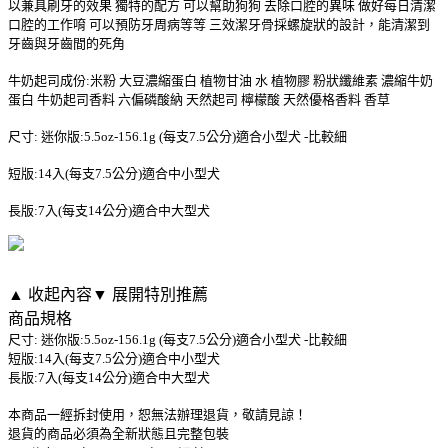
以兼具刷牙的效果 獨特的配方 可以幫助狗狗 去除口腔的異味 做好每日清潔
口腔的工作唷 可以預防牙周病等等 三效潔牙骨採螺旋狀的設計，能清潔到
牙齒與牙齒間的死角
牛奶起司成份:米粉 大豆濃縮蛋白 植物甘油 水 植物膠 粉狀纖維素 濃縮牛奶
蛋白 牛奶起司香料 六偏磷酸納 天然起司 檸檬酸 天然優格香料 香草
尺寸: 迷你版:5.5oz-156.1g (每支7.5公分)適合小型犬 -比較細
短版:14入(每支7.5公分)適合中小型犬
長版:7入(每支14公分)適合中大型犬
▲ 收起內容
▼ 展開特別推薦
商品規格
尺寸: 迷你版:5.5oz-156.1g (每支7.5公分)適合小型犬 -比較細
短版:14入(每支7.5公分)適合中小型犬
長版:7入(每支14公分)適合中大型犬
本商品一經拆封使用，恕無法辦理退貨，敬請見諒！
退貨的商品必須為全新狀態且完整包裝