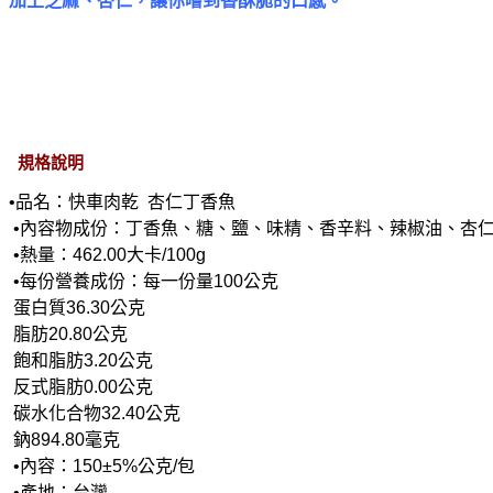
加上芝麻、杏仁，讓你嚐到香酥脆的口感。 
規格說明
•品名：快車肉乾  杏仁丁香魚
 •內容物成份：丁香魚、糖、鹽、味精、香辛料、辣椒油、杏
 •熱量：462.00大卡/100g
 •每份營養成份：每一份量100公克
 蛋白質36.30公克
 脂肪20.80公克
 飽和脂肪3.20公克
 反式脂肪0.00公克
 碳水化合物32.40公克
 鈉894.80毫克
 •內容：150±5%公克/包
 •產地：台灣