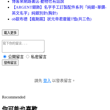
博客來網路書店-動物也有話說
【ARGENT銀飾】名字手工訂製配件系列「純銀+單鑽-
英文名字」純銀別針(胸針)
ob歐布德【瘋颱踢】狀元帝君靈籤T恤(共三色)
載入更多
公開留言
私密留言
發佈留言
請先
登入
以發表留言。
Recommended
你可能也喜歡