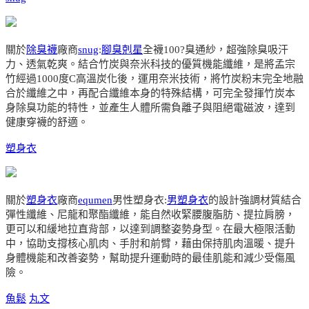
關於
除臭襪
廠商
snug
:
腳臭剋星
全襪100?臭通紗，超強除臭吸汗
力、透氣乾爽。結合竹炭與奈米科技的優質機能纖維，是將孟宗
竹經過1000度C高溫炭化後，運用奈米技術，將竹炭粉末完全地融
合於纖維之中，再配合纖維本身的特殊結構，可完全發揮竹炭本
身除臭功能的特性，並產生人體所需負離子與阻絕電磁波，達到
健康穿襪的舒適。
塑身衣
關於
塑身衣
廠商
equmen
男性塑身衣:
男塑身衣
的設計強調材質結合
彈性纖維、尼龍和聚酯纖維，能自然收緊腰腹脂肪、提拉肩膀，
更可以和緩地拉直背部，以達到調整姿勢身型。在最大極限活動
中，協助支撐核心肌肉、手肘和前臂，藉由保持肌肉溫暖、提升
身體機能和改善姿勢，幫助提升運動時的最佳肌能和減少受傷風
險。
魚鬆
丸文