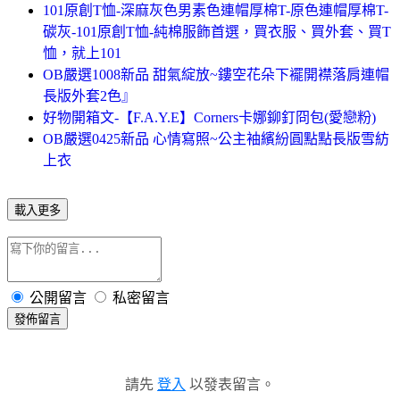
101原創T恤-深麻灰色男素色連帽厚棉T-原色連帽厚棉T-
碳灰-101原創T恤-純棉服飾首選，買衣服、買外套、買T
恤，就上101
OB嚴選1008新品 甜氣綻放~鏤空花朵下襬開襟落肩連帽
長版外套2色』
好物開箱文-【F.A.Y.E】Corners卡娜鉚釘冏包(愛戀粉)
OB嚴選0425新品 心情寫照~公主袖繽紛圓點點長版雪紡
上衣
載入更多
公開留言
私密留言
發佈留言
請先
登入
以發表留言。