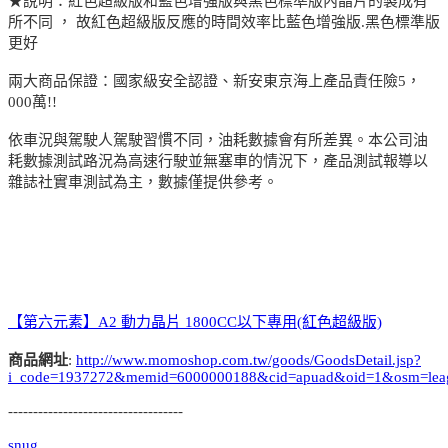
★說明：紅色超級版和藍色增強版與黑色標準版內晶片的製成有
所不同 ， 故紅色超級版反應的時間效率比藍色增強版.黑色標準版
更好
兩大商品保證：國家級安全認證、新安東京海上產品責任險5，
000萬!!
依車況與駕駛人駕駛習慣不同，油耗數據會有所差異。本公司油
耗數據測試路況為高速行駛並無塞車的情況下，產品測試報導以
雜誌社實車測試為主，數據僅提供參考。
【第六元素】A2 動力晶片 1800CC以下專用(紅色超級版)
商品網址
:
http://www.momoshop.com.tw/goods/GoodsDetail.jsp?
i_code=1937272&memid=6000000188&cid=apuad&oid=1&osm=lea
-----------------------------------
snug