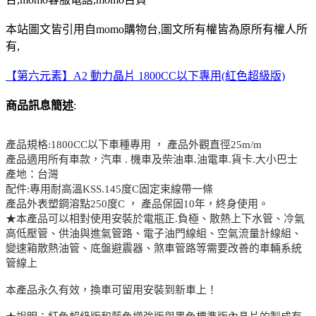
本站圖文皆引用自momo購物台,圖文所有權皆為原所有權人所
有,
【第六元素】A2 動力晶片 1800CC以下專用(紅色超級版)
商品訊息簡述
:
產品規格:1800CC以下車種專用 ， 產品外觀直徑25m/m
產品適用所有車款，汽車 . 機車及柴油車.油電車.貨卡.大小巴士
產地：台灣
配件:專用耐高溫KSS.145度C固定束線帶一條
產品外表塑鋼溶點250度C ， 產品保固10年，終身使用。
★本產品可以相對使用安裝於電瓶正.負極、散熱上下水管、冷氣
高低壓管、供油與進氣管路、電子油門線組、空氣流量計線組、
變速箱散熱油管、底盤避震器、煞車管路等需要改善的車輛系統
管線上
本產品永久有效，換車可留用安裝到新車上！