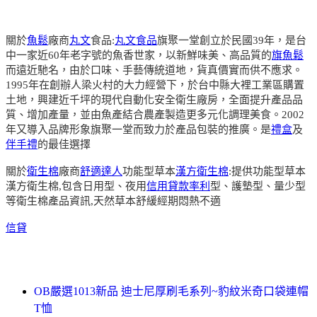
關於
魚鬆
廠商
丸文
食品:
丸文食品
旗聚一堂創立於民國39年，是台
中一家近60年老字號的魚香世家，以新鮮味美、高品質的
旗魚鬆
而遠近馳名，由於口味、手藝傳統道地，貨真價實而供不應求。
1995年在創辦人梁火村的大力經營下，於台中縣大裡工業區購置
土地，興建近千坪的現代自動化安全衛生廠房，全面提升產品品
質、增加產量，並由魚產結合農產製造更多元化調理美食。2002
年又導入品牌形象旗聚一堂而致力於產品包裝的推廣。是
禮盒
及
伴手禮
的最佳選擇
關於
衛生棉
廠商
舒適達人
功能型草本
漢方衛生棉
:提供功能型草本
漢方衛生棉,包含日用型、夜用
信用貸款率利
型、護墊型、量少型
等衛生棉產品資訊,天然草本舒緩經期悶熱不適
信貸
OB嚴選1013新品 迪士尼厚刷毛系列~豹紋米奇口袋連帽
T恤