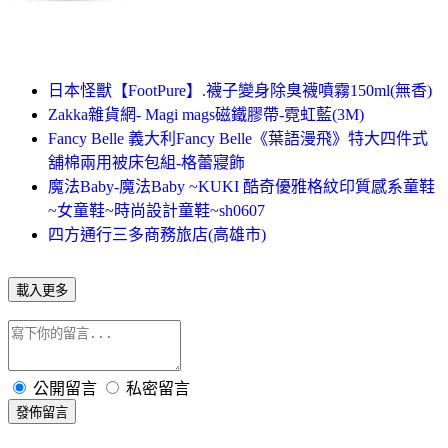
日本怪獸【FootPure】.襪子變身除臭襪噴霧150ml(無香)
Zakka雜貨網- Magi mags磁鐵膠帶-霓虹藍(3M)
Fancy Belle 義大利Fancy Belle《葉語漫飛》特大四件式
舖棉兩用被床包組-格蕾寢飾
魔法Baby-魔法Baby ~KUKI 酷奇優雅格紋印質感系童鞋
~女童鞋~時尚設計童鞋~sh0607
四方通行三多商務旅店(高雄市)
載入更多
公開留言
私密留言
發佈留言