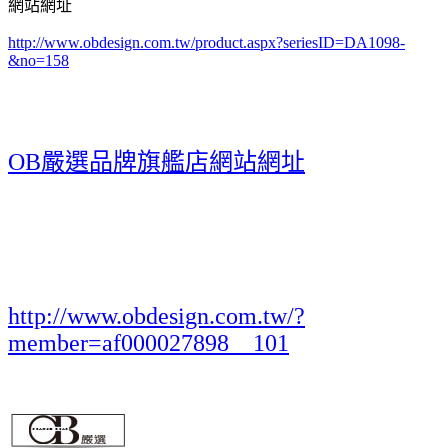
網站網址
http://www.obdesign.com.tw/product.aspx?seriesID=DA1098-
&no=158
OB嚴選品牌旗艦店網站網址
http://www.obdesign.com.tw/?
member=af000027898__101