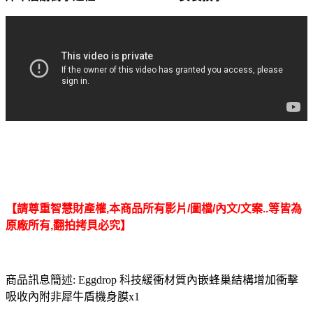
【請尊重智慧財產權,本商品所有影片/圖檔/內文/文案..等皆為
原廠所有,翻拍拷貝必究】
商品訊息簡述: Eggdrop 科技緩衝材質內嵌蜂巢結構增加衝擊
吸收內附非犀牛盾機身膜x1