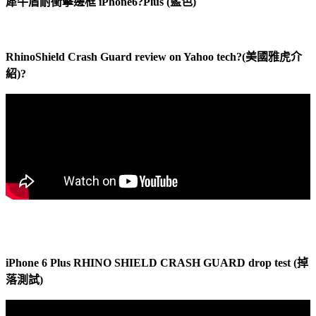
犀牛盾耐衝擊邊框 iPhone6?Plus (藍色)
RhinoShield Crash Guard review on Yahoo tech?(美國雅虎介
紹)?
iPhone 6 Plus RHINO SHIELD CRASH GUARD drop test (掉
落測試)