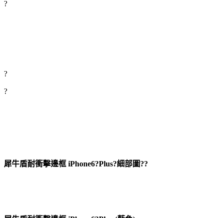
?
?
?
犀牛盾耐衝擊邊框 iPhone6?Plus?細部圖??