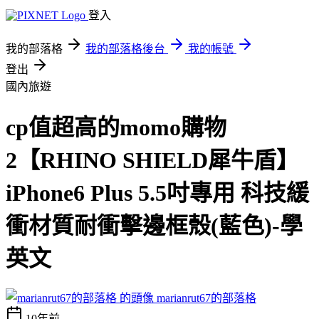
登入
我的部落格
我的部落格後台
我的帳號
登出
國內旅遊
cp值超高的momo購物
2【RHINO SHIELD犀牛盾】
iPhone6 Plus 5.5吋專用 科技緩
衝材質耐衝擊邊框殼(藍色)-學
英文
marianrut67的部落格
10年前