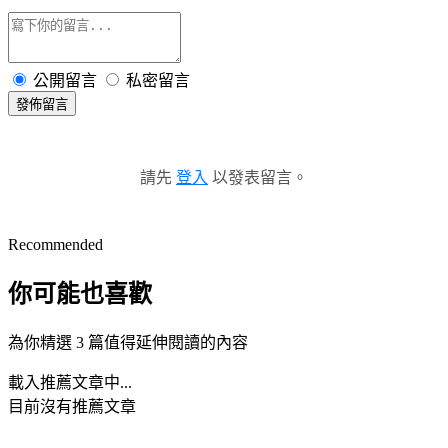
公開留言
私密留言
發佈留言
請先
登入
以發表留言。
Recommended
你可能也喜歡
為你精選 3 篇值得延伸閱讀的內容
載入推薦文章中...
目前沒有推薦文章