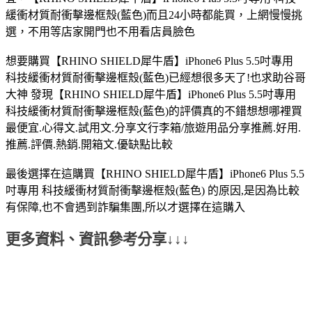
緩衝材質耐衝擊邊框殼(藍色)而且24小時都能買，上網慢慢挑
選，不用等店家開門也不用看店員臉色
想要購買【RHINO SHIELD犀牛盾】iPhone6 Plus 5.5吋專用
科技緩衝材質耐衝擊邊框殼(藍色)已經想很多天了!也求助谷哥
大神 發現【RHINO SHIELD犀牛盾】iPhone6 Plus 5.5吋專用
科技緩衝材質耐衝擊邊框殼(藍色)的評價真的不錯想想哪裡買
最便宜.心得文.試用文.分享文行李箱/旅遊用品分享推薦.好用.
推薦.評價.熱銷.開箱文.優缺點比較
最後選擇在這購買【RHINO SHIELD犀牛盾】iPhone6 Plus 5.5
吋專用 科技緩衝材質耐衝擊邊框殼(藍色) 的原因,是因為比較
有保障,也不會遇到詐騙集團,所以才選擇在這購入
更多資料、資訊參考分享↓↓↓