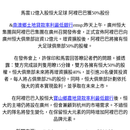
馬雲12億入股恒大足球 阿裡巴巴獲50%股份
&
南澳鄉土地貸款率利最低銀行
emsp;昨天上午，廣州恒大
集團與阿裡巴巴集團在廣州召開發佈會，正式宣佈阿裡巴巴向
廣州恒大俱樂部註資12億元。增資擴股後，阿裡巴巴將擁有恒
大足球俱樂部50%的股權。
在發佈會上，許傢印和馬雲回答瞭記者們的問題。據透
露：雙方完成談判隻用瞭15分鐘，雙方各擁有恒大50%的股
權。恒大俱樂部未來將再增資擴股40%，並引進20名優質投資
者，每人將占俱樂部2%的股份。同時，恒大俱樂部計劃依托
強大的資本實現盈利，並爭取在未來上市。
在阿裡巴巴入股恒大
寶山鄉農地貸款率利最低銀行
後，恒
大的主場仍將設在廣州，但會兼顧到杭州的市場需求。不過恒
大的隊名將發生變化，在保留恒大元素的同時增加阿裡巴巴的
品牌元素。