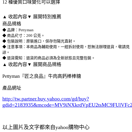
12 種優質口味變化可以選擇
▲ 收起內容
▼ 展開特別推薦
商品規格
◆ 品牌：Pettyman
◆ 商品尺寸：200 公克。
◆ 包裝說明：原裝進口，保存勿陽光直射。
◆ 注意事項：本商品為輔助使用，一經拆封使用，恕無法辦理退貨，敬請見
諒。
◆ 退貨需知：退貨的商品必須為全新狀態且完整包裝。
▲ 收起內容
▼ 展開商品規格
Pettyman『匠之良品』牛肉高鈣棒棒糖
產品網址
http://tw.partner.buy.yahoo.com/gd/buy?
gdid=2183935
&mcode=MV9iNXkrdVpEU2tsMC9FUlVF
以上圖片及文字都來自yahoo購物中心