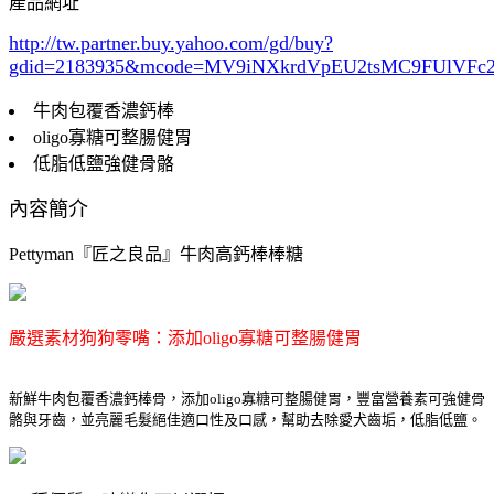
產品網址
http://tw.partner.buy.yahoo.com/gd/buy?
gdid=2183935
&mcode=MV9iNXkrdVpEU2tsMC9FUlVF
牛肉包覆香濃鈣棒
oligo寡糖可整腸健胃
低脂低鹽強健骨骼
內容簡介
Pettyman『匠之良品』牛肉高鈣棒棒糖
嚴選素材狗狗零嘴：添加oligo寡糖可整腸健胃
新鮮牛肉包覆香濃鈣棒骨，添加oligo寡糖可整腸健胃，豐富營養素可強健骨
骼與牙齒，並亮麗毛髮絕佳適口性及口感，幫助去除愛犬齒垢，低脂低鹽。