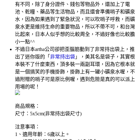
有不同，除了身分證件、錢包等物品外，還加上了電
池、乾糧、藥品等生活物品，而且還會準備哨子和礦泉
水，因為如果遇到了緊急狀況，可以吹哨子呼救，而礦
泉水更是維持生命的重要物品，所以不帶不可，和台灣
比起來，日本人似乎想的比較周全，不過好像也比較膽
小一點^^
不過日本artha公司卻把歪腦筋動到了非常持出袋上，推
出了迷你版的「
非常持出袋
」，美其名是袋子，其實根
本裝不了什麼東西，頂多裝一兩副耳環，因為它根本就
是一個搞笑的手機掛飾，掛飾上有一罐小礦泉水喔，不
過附贈的哨子可是原比例喔，遇到危險是真的可以派上
用場的呢！
商品規格：
尺寸：5x5cm(非常持出袋尺寸)
注意事項：
1、適用年齡：6歲以上。