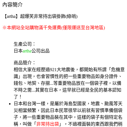
內容簡介
【artha】超爆笑非常持出袋掛飾(綠哨)
※本網站全站購物滿千免運費(僅限運送至台灣地區)
生產公司：
日本
artha
公司出品
商品簡介：
相信大家在經歷過921大地震後，都開始有所謂「危機意
識」出現，也會習慣性的把一些重要物品如身分證件、
錢包、地契、存摺...等重要物品放在一個袋子裡，以備
不時之需...其實在日本，這早就已經是全民的基本認知
了！
日本和台灣一樣，是屬於海島型國家，地震、颱風等天
災相當頻繁，因此日本民眾很早以前就有習慣準備個袋
子，將一些重要物品裝在其中，這樣的袋子有個特定名
稱，叫做「
非常持出袋
」，不過裡面裝的東西跟我們稍