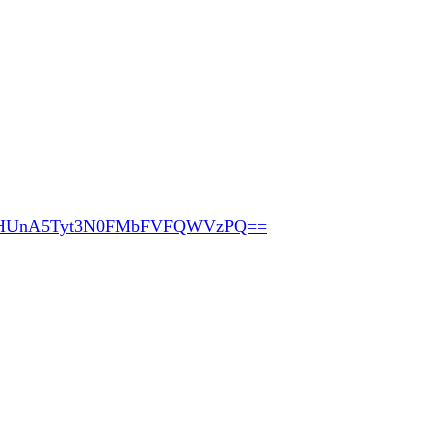
pHUnA5Tyt3N0FMbFVFQWVzPQ==