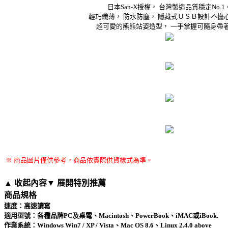
日本San-X授權， 台灣製造品質穩定No.1
輕巧纖薄， 防水防塵， 隱藏式ＵＳＢ設計不擔
超可愛的熊熊站姿造型， 一手掌握可隨身帶
※ 商品圖片僅供參考，商品依實際供貨樣式為準。
▲ 收起內容
▼ 展開特別推薦
商品規格
速度：高速讀寫
適用型號：各種品牌PC及桌電、Macintosh、PowerBook、iMAC或iBook.
作業系統：Windows Win7 / XP / Vista、Mac OS 8.6、Linux 2.4.0 above