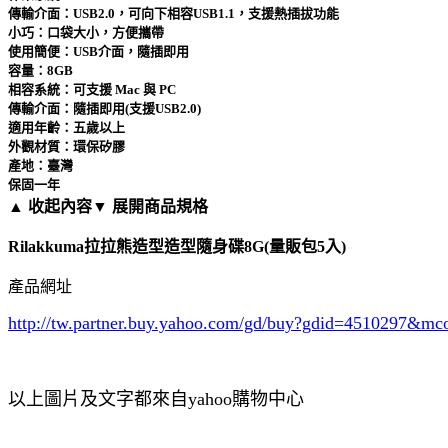
傳輸介面：USB2.0，可向下相容USB1.1，支援熱插拔功能
小巧：口袋大小，方便攜帶
使用簡便：USB介面，隨插即用
容量：8GB
相容系統：可支援 Mac 與 PC
傳輸介面：隨插即用(支援USB2.0)
適用年齡：五歲以上
外觀材質：環保矽膠
產地：臺灣
保固一年
▲ 收起內容
▼ 展開商品規格
Rilakkuma拉拉熊造型造型隨身碟8G(量販包5入)
產品網址
http://tw.partner.buy.yahoo.com/gd/buy?gdid=4510297
&mc
以上圖片及文字都來自yahoo購物中心