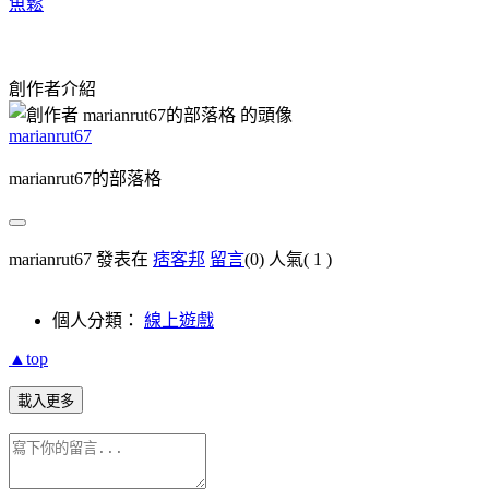
魚鬆
創作者介紹
marianrut67
marianrut67的部落格
marianrut67 發表在
痞客邦
留言
(0)
人氣(
1
)
個人分類：
線上遊戲
▲top
載入更多