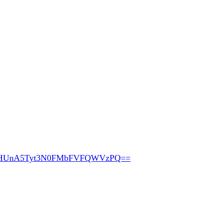
pHUnA5Tyt3N0FMbFVFQWVzPQ==