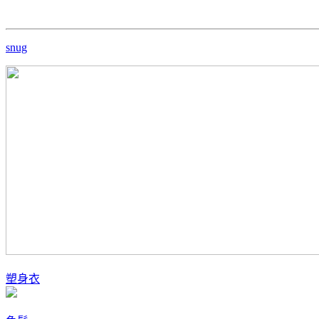
snug
塑身衣