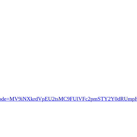
ode=MV9iNXkrdVpEU2tsMC9FUlVFc2pmSTY2Y0dRUm