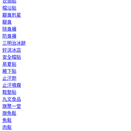
衣領貼
帽沿貼
腳臭剋星
腳臭
除臭襪
防臭襪
三明治冰餅
好涼冰店
安全帽貼
易夏貼
腋下貼
止汗劑
止汗噴霧
鞋墊貼
丸文食品
旗聚一堂
旗魚鬆
魚鬆
肉鬆