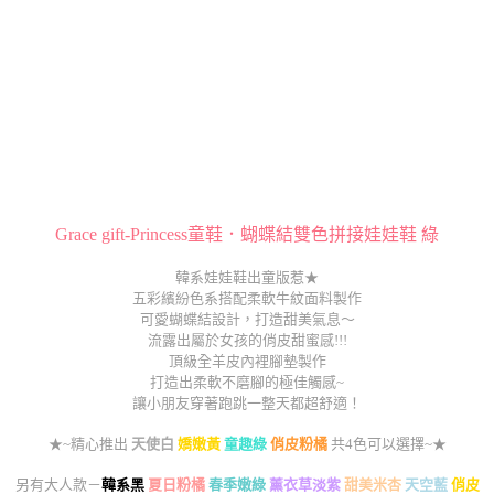
Grace gift-Princess童鞋．蝴蝶結雙色拼接娃娃鞋 綠
韓系娃娃鞋出童版惹★
五彩繽紛色系搭配柔軟牛紋面料製作
可愛蝴蝶結設計，打造甜美氣息～
流露出屬於女孩的俏皮甜蜜感!!!
頂級全羊皮內裡腳墊製作
打造出柔軟不磨腳的極佳觸感~
讓小朋友穿著跑跳一整天都超舒適！
★~精心推出
天使白
嬌嫩黃
童趣綠
俏皮粉橘
共4色可以選擇~★
另有大人款－
韓系黑
夏日粉橘
春季嫩綠
薰衣草淡紫
甜美米杏
天空藍
俏皮