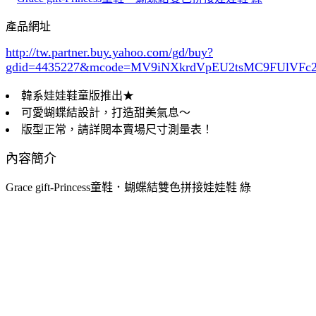
產品網址
http://tw.partner.buy.yahoo.com/gd/buy?
gdid=4435227
&mcode=MV9iNXkrdVpEU2tsMC9FUlVF
韓系娃娃鞋童版推出★
可愛蝴蝶結設計，打造甜美氣息～
版型正常，請詳閱本賣場尺寸測量表！
內容簡介
Grace gift-Princess童鞋．蝴蝶結雙色拼接娃娃鞋 綠