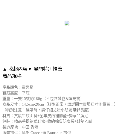
▲ 收起內容
▼ 展開特別推薦
商品規格
產品顏色：童趣綠
鞋跟高度：平底
重量：一雙15號約180g（不包含鞋盒&填充物）
商品尺寸：14.5cm-20cm（版型正常，請詳閱本賣場尺寸測量表！）
（特別注意：選購時，請仔細丈量小朋友足部長度）
材質：質感牛紋面料+全羊皮內裡腳墊+獨家品牌底
包裝：精品手提箱式鞋盒+收納棉質防塵袋+鞋墊乙副
製造產地：中國 香港
服裝提供：感謝 Grace gift Boutique 提供