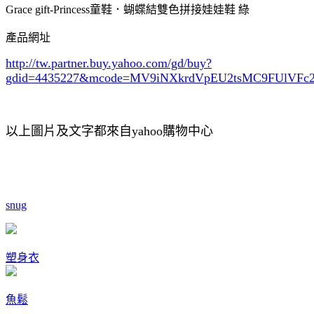
Grace gift-Princess童鞋．蝴蝶結雙色拼接娃娃鞋 綠
產品網址
http://tw.partner.buy.yahoo.com/gd/buy?
gdid=4435227
&mcode=MV9iNXkrdVpEU2tsMC9FUlVF
以上圖片及文字都來自yahoo購物中心
snug
塑身衣
魚鬆