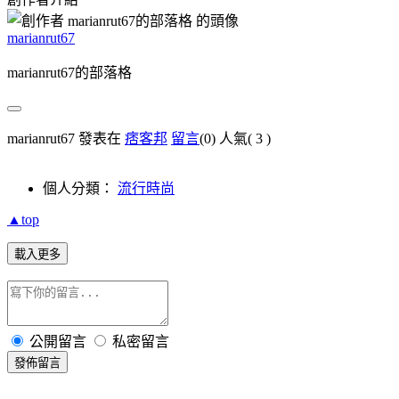
marianrut67
marianrut67的部落格
marianrut67 發表在
痞客邦
留言
(0)
人氣(
3
)
個人分類：
流行時尚
▲top
載入更多
公開留言
私密留言
發佈留言