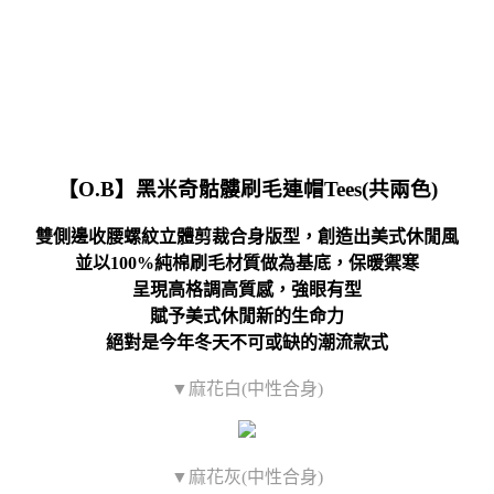
【O.B】黑米奇骷髏刷毛連帽Tees(共兩色)
雙側邊收腰螺紋立體剪裁合身版型，創造出美式休閒風
並以100%純棉刷毛材質做為基底，保暖禦寒
呈現高格調高質感，強眼有型
賦予美式休閒新的生命力
絕對是今年冬天不可或缺的潮流款式
▼麻花白(中性合身)
▼麻花灰(中性合身)