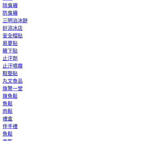
除臭襪
防臭襪
三明治冰餅
好涼冰店
安全帽貼
易夏貼
腋下貼
止汗劑
止汗噴霧
鞋墊貼
丸文食品
旗聚一堂
旗魚鬆
魚鬆
肉鬆
禮盒
伴手禮
魚鬆