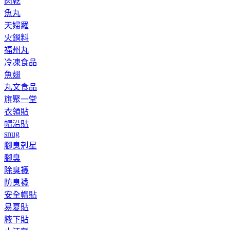
肉乾
魚丸
天婦羅
火鍋料
福州丸
冷凍食品
魚翅
丸文食品
旗聚一堂
衣領貼
帽沿貼
snug
腳臭剋星
腳臭
除臭襪
防臭襪
安全帽貼
易夏貼
腋下貼