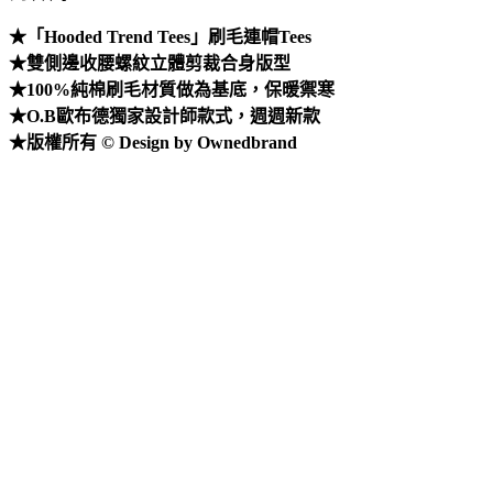
★「Hooded Trend Tees」刷毛連帽Tees
★雙側邊收腰螺紋立體剪裁合身版型
★100%純棉刷毛材質做為基底，保暖禦寒
★O.B歐布德獨家設計師款式，週週新款
★版權所有 © Design by Ownedbrand