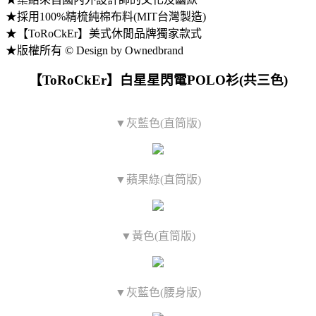
★採用100%精梳純棉布料(MIT台灣製造)
★【ToRoCkEr】美式休閒品牌獨家款式
★版權所有 © Design by Ownedbrand
【ToRoCkEr】白星星閃電POLO衫(共三色)
▼灰藍色(直筒版)
▼蘋果綠(直筒版)
▼黃色(直筒版)
▼灰藍色(腰身版)