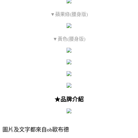
▼蘋果綠(腰身版)
▼黃色(腰身版)
★品牌介紹
圖片及文字都來自ob歐布德