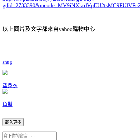
gdid=2733390
&mcode=MV9iNXkrdVpEU2tsMC9FUlVF
以上圖片及文字都來自yahoo購物中心
snug
塑身衣
魚鬆
載入更多