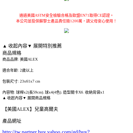
通過美國ASTM安全檢驗合格及歐盟EN71取得CE認證。
本公司並投保蘇黎士產品責任險1200萬，請父母安心使用！
▲ 收起內容
▼ 展開特別推薦
商品規格
商品品牌: 美國ALEX
適合年齡: 2歲以上
包裝尺寸: 23x61x7 cm
內容物: 球桿x2(長59cm). 球x4(4色). 造型關卡X6. 收納背袋x1
▲ 收起內容
▼ 展開商品規格
【美國ALEX】兒童高爾夫
產品網址
http://tw.partner.buy.yahoo.com/gd/buy?