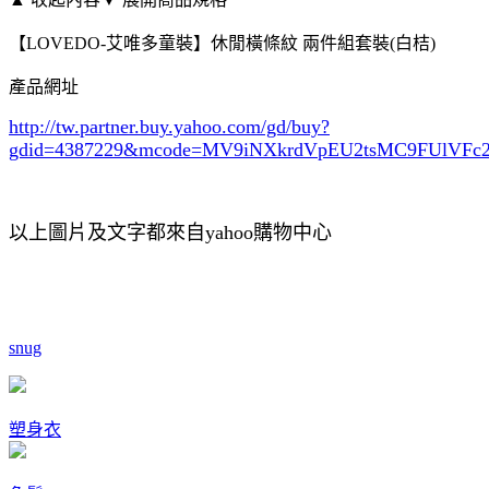
【LOVEDO-艾唯多童裝】休閒橫條紋 兩件組套裝(白桔)
產品網址
http://tw.partner.buy.yahoo.com/gd/buy?
gdid=4387229
&mcode=MV9iNXkrdVpEU2tsMC9FUlVF
以上圖片及文字都來自yahoo購物中心
snug
塑身衣