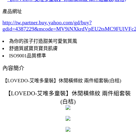
產品網址
http://tw.partner.buy.yahoo.com/gd/buy?
gdid=4387229
&mcode=MV9iNXkrdVpEU2tsMC9FUlVF
為你的孩子打造甜美可愛氣質風
舒適質感寶貝寶貝肌膚
ISO9001品質標準
內容簡介
【LOVEDO-艾唯多童裝】休閒橫條紋 兩件組套裝(白桔)
【LOVEDO-艾唯多童裝】休閒橫條紋 兩件組套裝
(白桔)