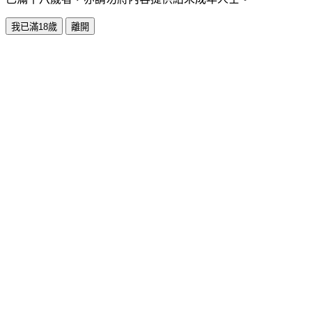
我已滿18歲
離開