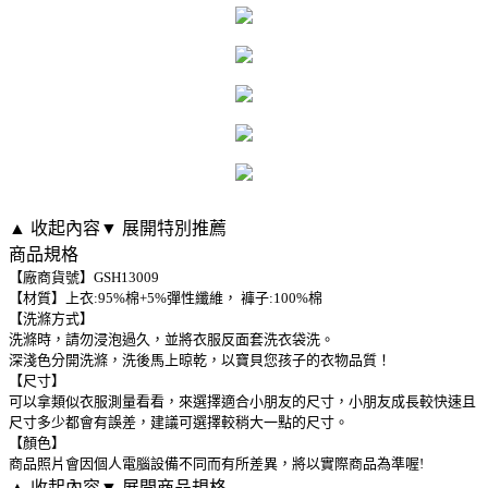
▲ 收起內容
▼ 展開特別推薦
商品規格
【廠商貨號】GSH13009
【材質】上衣:95%棉+5%彈性纖維， 褲子:100%棉
【洗滌方式】
洗滌時，請勿浸泡過久，並將衣服反面套洗衣袋洗。
深淺色分開洗滌，洗後馬上晾乾，以寶貝您孩子的衣物品質！
【尺寸】
可以拿類似衣服測量看看，來選擇適合小朋友的尺寸，小朋友成長較快速且
尺寸多少都會有誤差，建議可選擇較稍大一點的尺寸。
【顏色】
商品照片會因個人電腦設備不同而有所差異，將以實際商品為準喔!
▲ 收起內容
▼ 展開商品規格