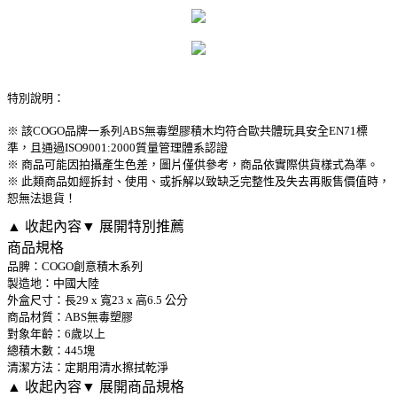
特別說明：
※ 該COGO品牌一系列ABS無毒塑膠積木均符合歐共體玩具安全EN71標
準，且通過ISO9001:2000質量管理體系認證
※ 商品可能因拍攝產生色差，圖片僅供參考，商品依實際供貨樣式為準。
※ 此類商品如經拆封、使用、或拆解以致缺乏完整性及失去再販售價值時，
恕無法退貨！
▲ 收起內容
▼ 展開特別推薦
商品規格
品脾：COGO創意積木系列
製造地：中國大陸
外盒尺寸：長29 x 寬23 x 高6.5 公分
商品材質：ABS無毒塑膠
對象年齡：6歲以上
總積木數：445塊
清潔方法：定期用清水擦拭乾淨
▲ 收起內容
▼ 展開商品規格