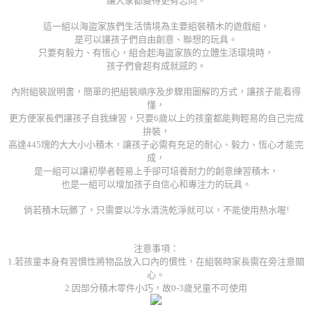
讓大家都變得更有志向。
這一組以海盜家族們生活情境為主要組裝積木的遊戲組，
是可以讓孩子們自由創意、聯想的玩具。
只要有毅力、有恆心，組合起海盜家族的立體生活環境時，
孩子們會超有成就感的。
內附組裝說明書，簡單的把組裝順序及步驟用圖解的方式，讓孩子能看得
懂，
更方便家長們讓孩子自我練習，只要6歲以上的孩童都能夠輕易的自己完成
拚裝，
高達445塊的大大小小積木，讓孩子必需有充足的耐心、毅力、恆心才能完
成，
是一組可以讓初學者輕易上手卻可培養耐力的創意練習積木，
也是一組可以增加孩子自信心和專注力的玩具。
倘若積木玩髒了，只需要以冷水清洗乾淨就可以，不能使用熱水喔!
注意事項：
1.若孩童本身有習慣性將物品放入口內的慣性，在組裝時家長需在旁注意關
心。
2.因部分積木零件小巧，故0-3歲兒童不可使用