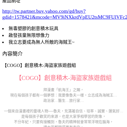
產品網址
http://tw.partner.buy.yahoo.com/gd/buy?
gdid=1578421
&mcode=MV9iNXkrdVpEU2tsMC9FUlVF
無毒塑膠的創意積木玩具
啟發孩童無限想像力
我立志要成為無人所敵的海賊王~
內容簡介
【COGO】創意積木-海盜家族遊戲組
【COGO】創意積木-海盜家族遊戲組
拜漫畫「航海王」之賜，
現在每個孩子都有一個夢想：我要像魯夫一樣，立志成為海賊王…
政治家…醫生…旅行家…
一個來自漫畫裡的靈魂人物──魯夫，充滿著自信、坦率、誠實、運氣好…
是每個孩子歡笑的來源，也是大家爭相學習的對象，
不分年紀，只要有接觸到，魯夫的精神就會常常浮現在腦海，